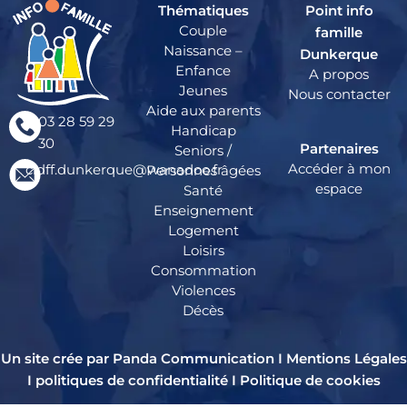
Thématiques
Point info
Couple
famille
Naissance –
Dunkerque
Enfance
A propos
Jeunes
Nous contacter
Aide aux parents
03 28 59 29
Handicap
30
Partenaires
Seniors /
Accéder à mon
cidff.dunkerque@wanadoo.fr
Personnes âgées
espace
Santé
Enseignement
Logement
Loisirs
Consommation
Violences
Décès
Un site crée par Panda Communication I
Mentions Légales
I
politiques de confidentialité
I
Politique de cookies