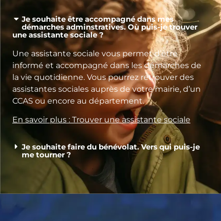
Je souhaite être accompagné dans mes
démarches adminstratives. Où puis-je trouver
une assistante sociale ?
Une assistante sociale vous permet d’être
informé et accompagné dans les démarches de
la vie quotidienne. Vous pourrez retrouver des
assistantes sociales auprès de votre mairie, d’un
CCAS ou encore au département.
En savoir plus : Trouver une assistante sociale
Je souhaite faire du bénévolat. Vers qui puis-je
me tourner ?