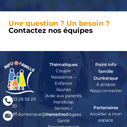
Une question ? Un besoin ?
Contactez nos équipes
Thématiques
Point info
Couple
famille
Naissance –
Dunkerque
Enfance
A propos
Jeunes
Nous contacter
Aide aux parents
03 28 59 29
Handicap
30
Partenaires
Seniors /
Accéder à mon
cidff.dunkerque@wanadoo.fr
Personnes âgées
espace
Santé
Enseignement