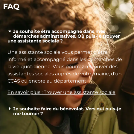
FAQ
Je souhaite être accompagné dans mes
démarches adminstratives. Où puis-je trouver
une assistante sociale ?
Une assistante sociale vous permet d’être
informé et accompagné dans les démarches de
la vie quotidienne. Vous pourrez retrouver des
assistantes sociales auprès de votre mairie, d’un
CCAS ou encore au département.
En savoir plus : Trouver une assistante sociale
Je souhaite faire du bénévolat. Vers qui puis-je
me tourner ?