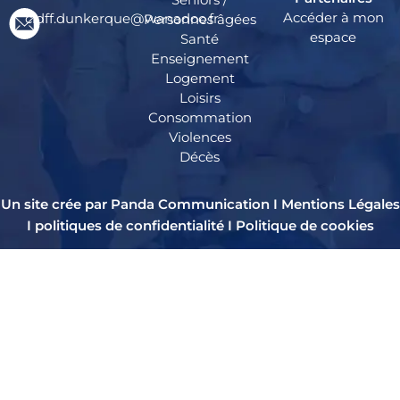
Accéder à mon
cidff.dunkerque@wanadoo.fr
Personnes âgées
espace
Santé
Enseignement
Logement
Loisirs
Consommation
Violences
Décès
Un site crée par Panda Communication I
Mentions Légales
I
politiques de confidentialité
I
Politique de cookies