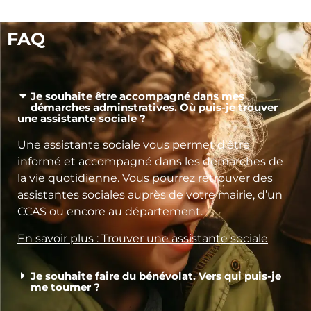
FAQ
Je souhaite être accompagné dans mes
démarches adminstratives. Où puis-je trouver
une assistante sociale ?
Une assistante sociale vous permet d’être
informé et accompagné dans les démarches de
la vie quotidienne. Vous pourrez retrouver des
assistantes sociales auprès de votre mairie, d’un
CCAS ou encore au département.
En savoir plus : Trouver une assistante sociale
Je souhaite faire du bénévolat. Vers qui puis-je
me tourner ?