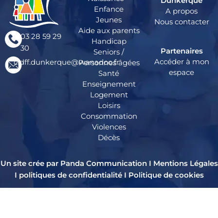
Dunkerque
Enfance
A propos
Jeunes
Nous contacter
Aide aux parents
03 28 59 29
Handicap
30
Partenaires
Seniors /
Accéder à mon
cidff.dunkerque@wanadoo.fr
Personnes âgées
espace
Santé
Enseignement
Logement
Loisirs
Consommation
Violences
Décès
Un site crée par Panda Communication I
Mentions Légales
I
politiques de confidentialité
I
Politique de cookies