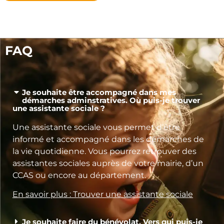
FAQ
Je souhaite être accompagné dans mes
démarches adminstratives. Où puis-je trouver
une assistante sociale ?
Une assistante sociale vous permet d’être
informé et accompagné dans les démarches de
la vie quotidienne. Vous pourrez retrouver des
assistantes sociales auprès de votre mairie, d’un
CCAS ou encore au département.
En savoir plus : Trouver une assistante sociale
Je souhaite faire du bénévolat. Vers qui puis-je