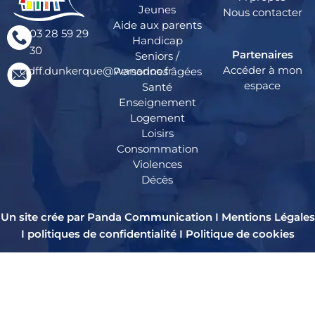
Jeunes
Nous contacter
Aide aux parents
03 28 59 29
Handicap
30
Partenaires
Seniors /
Accéder à mon
cidff.dunkerque@wanadoo.fr
Personnes âgées
espace
Santé
Enseignement
Logement
Loisirs
Consommation
Violences
Décès
Un site crée par Panda Communication I
Mentions Légales
I
politiques de confidentialité
I
Politique de cookies