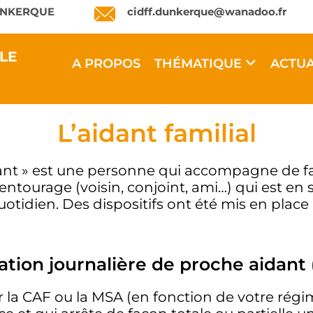
 DUNKERQUE
cidff.dunkerque@wanadoo.fr
LE
A PROPOS
THÉMATIQUE
ACTUA
L’aidant familial
idant » est une personne qui accompagne de fa
tourage (voisin, conjoint, ami…) qui est en 
quotidien. Des dispositifs ont été mis en pla
cation journalière de proche aidant
ar la CAF ou la MSA (en fonction de votre régi