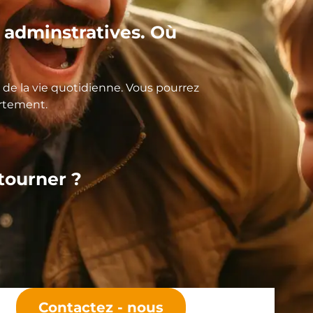
adminstratives. Où
de la vie quotidienne. Vous pourrez
artement.
 tourner ?
Contactez - nous