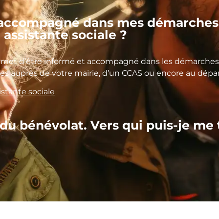
e accompagné dans mes démarches 
 assistante sociale ?
ermet d’être informé et accompagné dans les démarches 
ales auprès de votre mairie, d’un CCAS ou encore au dép
istante sociale
 du bénévolat. Vers qui puis-je me