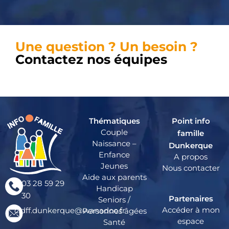
Une question ? Un besoin ?
Contactez nos équipes
Thématiques
Point info
Couple
famille
Naissance –
Dunkerque
Enfance
A propos
Jeunes
Nous contacter
Aide aux parents
03 28 59 29
Handicap
30
Partenaires
Seniors /
Accéder à mon
cidff.dunkerque@wanadoo.fr
Personnes âgées
espace
Santé