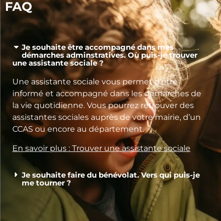
FAQ
Je souhaite être accompagné dans mes
démarches adminstratives. Où puis-je trouver
une assistante sociale ?
Une assistante sociale vous permet d’être
informé et accompagné dans les démarches de
la vie quotidienne. Vous pourrez retrouver des
assistantes sociales auprès de votre mairie, d’un
CCAS ou encore au département.
En savoir plus : Trouver une assistante sociale
Je souhaite faire du bénévolat. Vers qui puis-je
me tourner ?