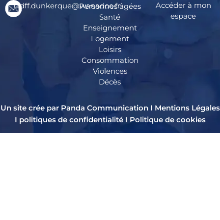
Accéder à mon
cidff.dunkerque@wanadoo.fr
Personnes âgées
espace
Santé
Enseignement
Logement
Loisirs
Consommation
Violences
Décès
Un site crée par Panda Communication I
Mentions Légales
I
politiques de confidentialité
I
Politique de cookies